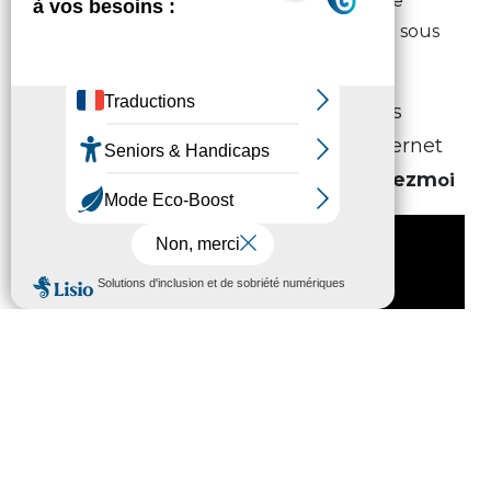
recettes, plaisirs du quotidien, messages de
solidarité, initiatives de soutien. Que ce soit sous
forme de vidéo, photo, petit mot, dessin…
Chaque s
emaine
, nous publierons vos
meilleurs messages
sur notre site internet
et notre page Facebook
!
#
j
e
r
este
c
hez
m
oi