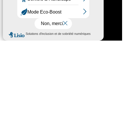
Nous contacter
HÔTEL DU DÉPARTEMENT
6 RUE GASTON MANENT
CS 71 324
65013 TARBES
CEDEX 09
TÉL :
05 62 56 78 65