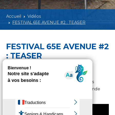
Accueil
Vidéos
FESTIVAL 65E AVENUE #2 : TEASER
FESTIVAL 65E AVENUE #2
: TEASER
EVENEMENT
Lundi 10 juillet 2023 - 09h00
Des champions du monde de Beatbox, des
hommes araignées, des stars du graff : la 2nde
édition du Festival 65e Avenue se dévoile.