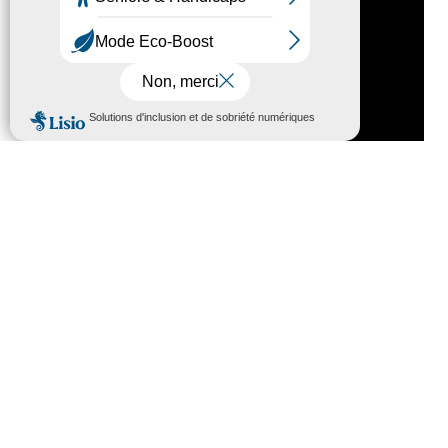
Nous contacter
HÔTEL DU DÉPARTEMENT
6 RUE GASTON MANENT
CS 71 324
65013 TARBES
CEDEX 09
TÉL :
05 62 56 78 65