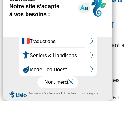
hautes rémunérations des agents de la
collectivités »
Tableau de déclaration relatif
aux nominations équilibrées
La loi du 19 juillet 2023 (loi n° 2023-623 visant à
renforcer l’accès des femmes aux
responsabilités dans la Fonction publique)
apporte une nouvelle obligation de
publication annuelle du nombre de femmes
et d’hommes nommés dans les emplois
supérieurs en application de l’article L.132-6-1
du Code général de la fonction publique.
Concrètement, les employeurs doivent
publier sur leur site internet le tableau des
nominations équilibrées transmis à la