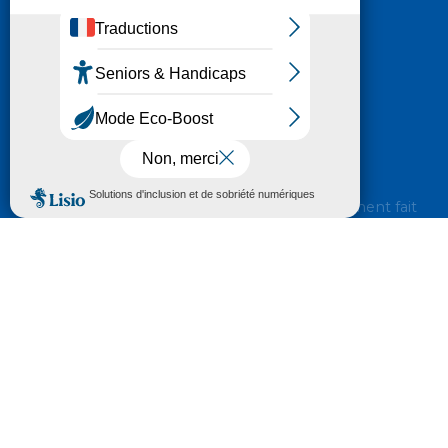
Nous contacter
HÔTEL DU DÉPARTEMENT
6 RUE GASTON MANENT
CS 71 324
65013 TARBES
CEDEX 09
TÉL :
05 62 56 78 65
Voir Le Plan
Le courrier que vous adressez au Département fait
l'objet d’un enregistrement et d'un traitement de
données (vos coordonnées et le contenu de votre
courrier) visant à instruire votre demande.
Pour toute information complémentaire consultez la
rubrique
protection des données
© 2018 - 2026 Département des Hautes-
Pyrénées