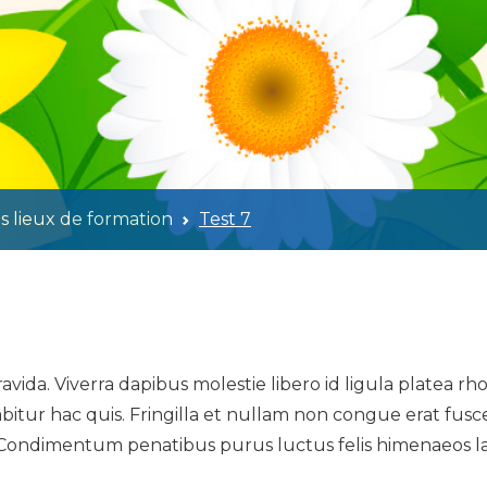
s lieux de formation
Test 7
vida. Viverra dapibus molestie libero id ligula platea rh
tur hac quis. Fringilla et nullam non congue erat fusce 
. Condimentum penatibus purus luctus felis himenaeos l