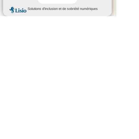
Sur inscription : Formation
des proches aidants du 17/09
au 28/01/2027
20 janvier 2025
-
11h14
Le Département des Hautes-Pyrénées et la
commune de Barbazan-Dessus vous
invitent à participer à un temps ...
Lire la suite
MDPH