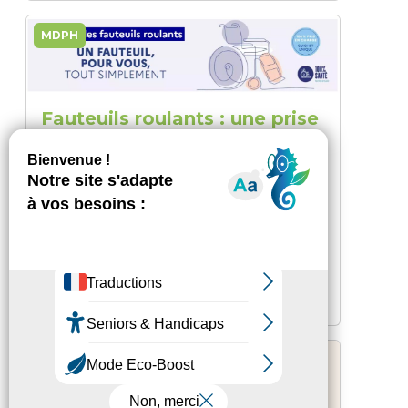
MDPH
Fauteuils roulants : une prise
en charge intégrale à partir
du 1er décembre 2025
10 décembre 2025
-
9h31
Tous les VPH (Véhicules pour Personnes en
situation de Handicap) prescrits à partir du
1er décembre auront un remboursement ...
Lire la suite
MDPH