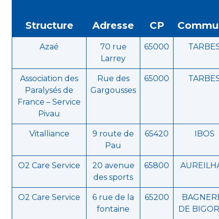
Structure
Adresse
CP
Commu
Azaé
70 rue
65000
TARBE
Larrey
Association des
Rue des
65000
TARBE
Paralysés de
Gargousses
France – Service
Pivau
Vitalliance
9 route de
65420
IBOS
Pau
O2 Care Service
20 avenue
65800
AUREILH
des sports
O2 Care Service
6 rue de la
65200
BAGNER
fontaine
DE BIGO