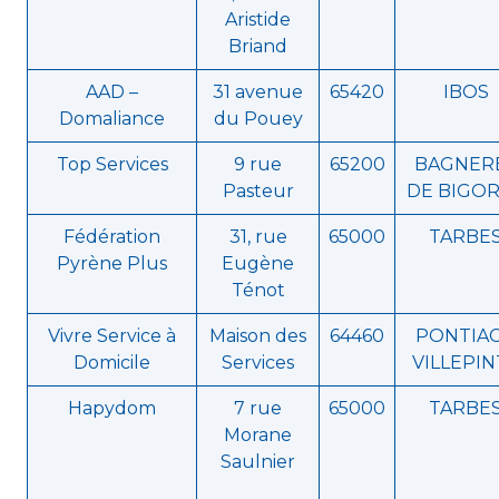
Aristide
Briand
AAD –
31 avenue
65420
IBOS
Domaliance
du Pouey
Top Services
9 rue
65200
BAGNER
Pasteur
DE BIGO
Fédération
31, rue
65000
TARBE
Pyrène Plus
Eugène
Ténot
Vivre Service à
Maison des
64460
PONTIA
Domicile
Services
VILLEPIN
Hapydom
7 rue
65000
TARBE
Morane
Saulnier