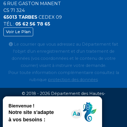
6 RUE GASTON MANENT
CS 71 324
65013 TARBES
CEDEX 09
TÉL :
05 62 56 78 65
Voir Le Plan
Le courrier que vous adressez au Département fait
l'objet d’un enregistrement et d'un traitement de
données (vos coordonnées et le contenu de votre
courrier) visant à instruire votre demande.
Pour toute information complémentaire consultez la
rubrique
protection des données
© 2018 - 2026 Département des Hautes-
Pyrénées
Espace presse
Mentions légales