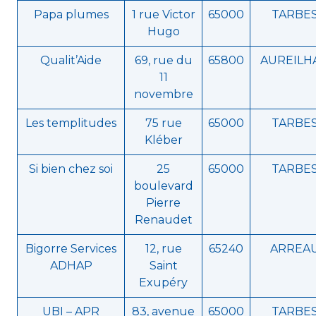
Papa plumes
1 rue Victor
65000
TARBE
Hugo
Qualit’Aide
69, rue du
65800
AUREILH
11
novembre
Les templitudes
75 rue
65000
TARBE
Kléber
Si bien chez soi
25
65000
TARBE
boulevard
Pierre
Renaudet
Bigorre Services
12, rue
65240
ARREA
ADHAP
Saint
Exupéry
UBI – APR
83, avenue
65000
TARBE