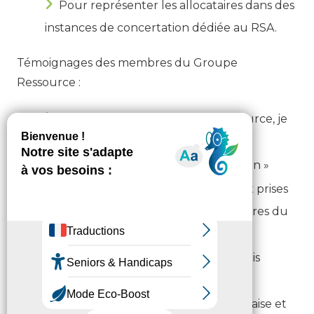
Pour représenter les allocataires dans des
instances de concertation dédiée au RSA.
Témoignages des membres du Groupe
Ressource :
« En participant au Groupe Ressource, je
me suis sentie utile »
« J’ai retrouvé ma dignité de citoyen »
« J’ai mieux compris comment sont prises
en compte les situations des allocataires du
RSA »
« Je suis sortie de ma bulle, j’ai repris
confiance en moi »
« L’ambiance conviviale me met à l’aise et