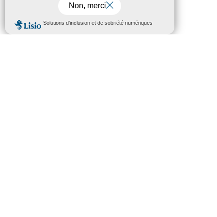
facilite nos échanges »
Contacts
Service Insertion
Direction de la Solidarité Départementale
BP 9501
Place Ferré
65950 TARBES CEDEX 9
05 62 56 73 65
Contactez-nous