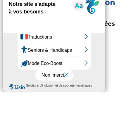
Membre de la Commission
Permanente
Passionnément Hautes-Pyrénées
Radicalement Solidaires
05 62 56 78 80
Contactez l'élu(e)
Autre(s) mandat(s)
Conseiller municipal de Siarrouy