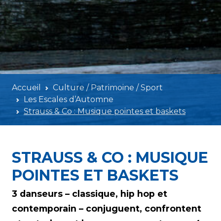
Accueil
Culture / Patrimoine / Sport
Les Escales d’Automne
Strauss & Co : Musique pointes et baskets
STRAUSS & CO : MUSIQUE
POINTES ET BASKETS
3 danseurs – classique, hip hop et
contemporain – conjuguent, confrontent