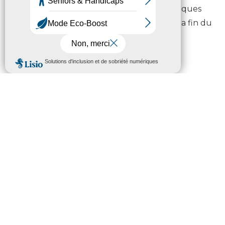
apposant les sonorités désormais électroniques
de la clarinette à l’écriture mélodique de la fin du
e
xix
siècle.
Infos pratiques
A partir de 7 ans
2h
20 € / 18 € réduit (demandeurs d’emploi
et étudiants)
2 € la navette au départ d’Arreau, de
Lannemezan et de Mauléon-Barousse
Information et réservation :
Strauss & Co :
Musique pointes et baskets I Quatuor
Anches Hantées – Centre culturel Maison du