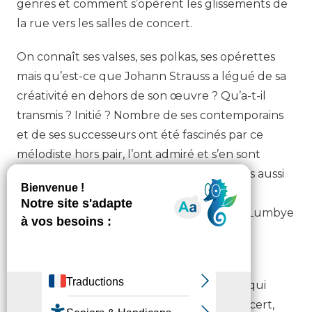
genres et comment s’opèrent les glissements de
la rue vers les salles de concert.
On connaît ses valses, ses polkas, ses opérettes
mais qu’est-ce que Johann Strauss a légué de sa
créativité en dehors de son œuvre ? Qu’a-t-il
transmis ? Initié ? Nombre de ses contemporains
et de ses successeurs ont été fascinés par ce
mélodiste hors pair, l’ont admiré et s’en sont
inspiré : Brahms, Verdi, Richard Strauss mais aussi
Webern et Berg. Tentons de les relier,
interprétons aussi Lehàr, Helmessberger, Lumbye
et faisons surgir de toutes ces esthétiques
l’empreinte de Strauss.
Une création de Charles-David Wajnberg qui
ouvrira des brèches dans le temps du concert,