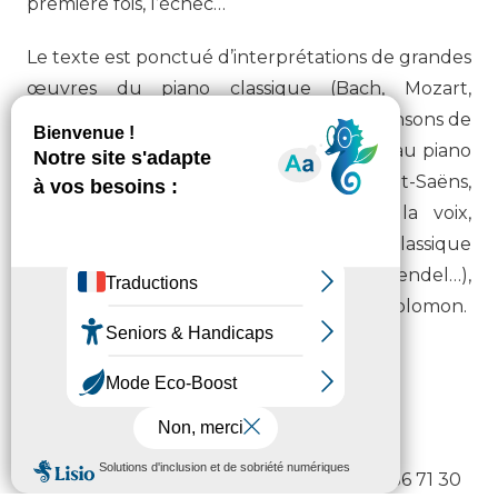
première fois, l’échec…
Le texte est ponctué d’interprétations de grandes
œuvres du piano classique (Bach, Mozart,
Beethoven, Chopin, Liszt, Ravel…), de chansons de
variété (Obispo, Julien Clerc…) arrangées au piano
autour de compositeurs classiques (Saint-Saëns,
Grieg…), de chansons interprétées à la voix,
toujours en lien avec la musique classique
(France Gall/Beethoven, Polnareff/Haendel…),
enfin de chansons composées par Lydie Solomon.
Infos pratiques
1h15
10 € / 5 € réduit
Information et réservation : 05 62 56 71 30