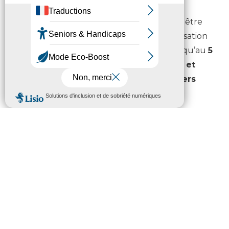
Les réponses à cet appel à projets doivent être
adressées via la plateforme de dématérialisation
des dossiers FSE+, Ma Démarche FSE+, jusqu’au
5
février 2026 pour les dossiers internes et
jusqu’au 10 février 2026 pour les dossiers
externes.
MDFSE+ Ma Démarche FSE (emploi.gouv.fr)
Des guides d’utilisation et des aides sont
disponibles dans la plateforme de
dématérialisation.
En cas de difficultés, les porteurs de projets sont
invités à se rapprocher du servie Europe du
département des Hautes-Pyrénées auprès de