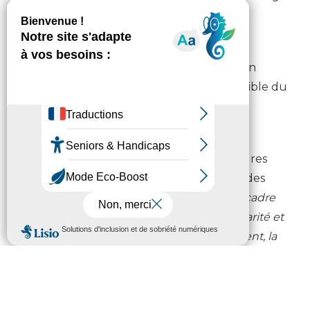
pour favoriser leur insertion durable et
autonome dans leur habitat.
L’ASLL s’adresse à tout ménage en situation
régulière sur le territoire français, public cible du
PDALHPD, confronté à des difficultés
particulières par rapport à son habitat.
L’ASLL-ALT est mis en place par les structures
d’hébergements temporaires qui logent des
personnes au titre de l’ALT
(cf document cadre
élaboré par le ministère chargé de la solidarité et
de la santé, le ministère chargé du logement, la
DIHAL et le
Cerema :
https://outil2amenagement.cerema.fr/fiche
pratique-l-allocation-logement-temporaire-