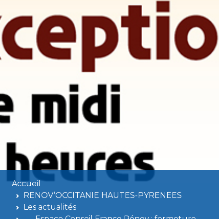
Accueil
RENOV’OCCITANIE HAUTES-PYRENEES
Les actualités
Espace Conseil France Rénov : fermeture