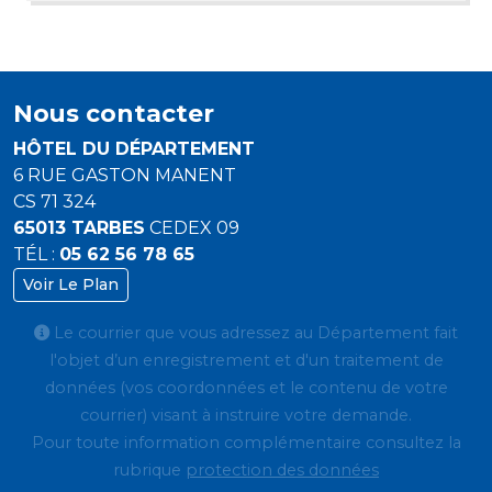
Nous contacter
HÔTEL DU DÉPARTEMENT
6 RUE GASTON MANENT
CS 71 324
65013 TARBES
CEDEX 09
TÉL :
05 62 56 78 65
Voir Le Plan
Le courrier que vous adressez au Département fait
l'objet d’un enregistrement et d'un traitement de
données (vos coordonnées et le contenu de votre
courrier) visant à instruire votre demande.
Pour toute information complémentaire consultez la
rubrique
protection des données