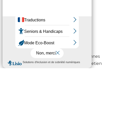
Une gestion différenciée est
expérimentée avec le Conservatoire
Botanique National des Pyrénées.
Les brigades vertes : un
engagement social
Le Département soutient l’insertion
professionnelle en proposant à des personnes
éloignées de l’emploi de participer à l’entretien
des routes.
Chaque année, ce sont
9 000 heures
de
dévégétalisation qui leur sont confiées.
Une organisation adaptée pour
plus d’efficacité