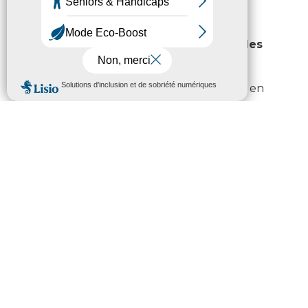
collective nationale.
Actualisation des recettes fiscales
reversées par l’État (491 000 €)
Le budget du Département dépend en
grande partie de fiscalité indirecte reversée
par l’État, notamment d’une fraction de la
TVA.
Pour ce début d’année, la dynamique de la
TVA et par conséquent la fraction perçue
par les Départements à ce titre ont été
revues à la baisse par rapport à ce que l’État
avait envisagé dans sa loi de finances pour
2026.