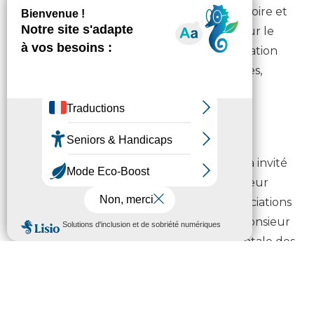
vers d’autres projets au bénéfice du territoire et
de ses habitants : FAR, appels à projets pour le
développement territorial et à la dynamisation
des communes urbaines, pôles touristiques,
routes départementales, eau potable et
assainissement, collèges…
Lors de l’Assemblée départementale du 6
octobre 2023, le Président Michel Pélieu a invité
Jean-Christophe Arguillère, ancien Directeur
régional d’Orange ayant conduit les négociations
avec le Département. À cette occasion, Monsieur
Arguillère a reçu la médaille départementale des
mains du Président, en signe de reconnaissance
pour le travail accompli, la qualité d’écoute et
l’engagement dont il a fait preuve dans ce