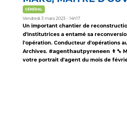
GÉNÉRAL
Vendredi 3 mars 2023 - 14h17
Un important chantier de reconstruct
d'institutrices a entamé sa reconversi
l'opération. Conducteur d'opérations au
Archives. #𝗮𝗴𝗲𝗻𝘁𝗵𝗮𝘂𝘁𝗽𝘆𝗿𝗲𝗻𝗲𝗲
votre portrait d'agent du mois de févrie
Nous contacter
HÔTEL DU DÉPARTEMEN
6 RUE GASTON MANENT
CS 71 324
65013 TARBES
CEDEX 09