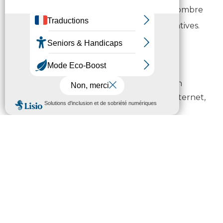
transformation digitale d’un grand nombre
d’activités économiques et administratives.
En renforçant l’attractivité du
département.
Ce vaste chantier permettra d’apporter un
meilleur confort dans les connexions à l’internet,
tant pour les résidentiels que pour les
professionnels des Hautes-Pyrénées. Le FTTH
(Fiber To The Home) propose les débits les plus
rapides car c’est un réseau 100% fibre optique de
bout en bout. Il permet d’accompagner la
multiplication des écrans et l’évolution des
nouveaux usages internet et multimédia
(streaming vidéo, les contenus Ultra Haute
Définition, le stockage sur le cloud, le son haute