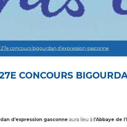
u 27e concours bigourdan d’expression gasconne
U 27E CONCOURS BIGOURD
dan d’expression gasconne
aura lieu à
l’Abbaye de l