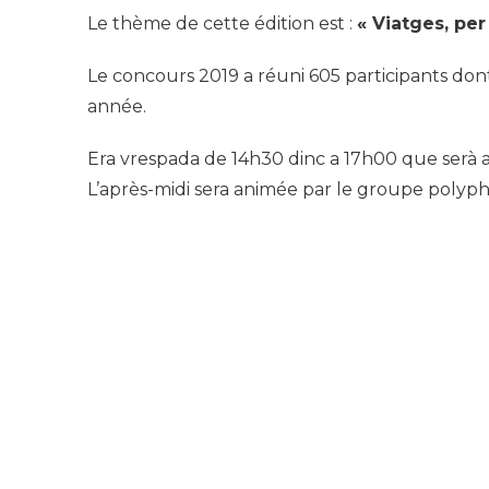
Le thème de cette édition est :
« Viatges, pe
Le concours 2019 a réuni 605 participants dont
année.
Era vrespada de 14h30 dinc a 17h00 que serà 
L’après-midi sera animée par le groupe polyp
Contacts
Eth Servici Cultura Occitana e Territòris
Direccion deths Archius e deths patrimò
7 rue Gaston Manent
65000 Tarbes
05 62 56 71 37