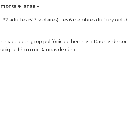
r monts e lanas »
.
 92 adultes (513 scolaires). Les 6 membres du Jury ont d
animada peth grop polifònic de hemnas « Daunas de còr 
honique féminin « Daunas de còr »
Ressources
Affiche_occitan_2019
nis