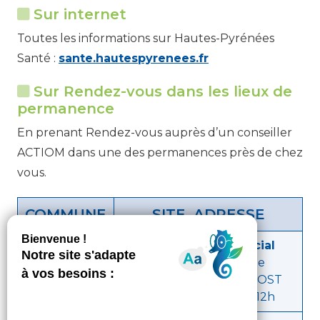
Sur internet
Toutes les informations sur Hautes-Pyrénées
Santé :
sante.hautespyrenees.fr
Sur Rendez-vous dans les lieux de
permanence
En prenant Rendez-vous auprès d’un conseiller
ACTIOM dans une des permanences près de chez
vous.
COMMUNE
SITE, ADRESSE
ARGELÈS-
Centre Médico-Social
GAZOST
1, chemin de l’herbe
65400 ARGELÈS-GAZOST
le mercredi de 9h à 12h