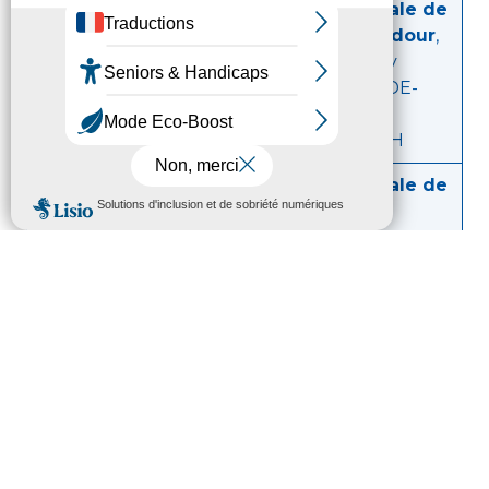
BAGNÈRES-
Maison Départementale de
DE-BIGORRE
Solidarité du Haut-Adour
,
1 rue Castelmouly
65200 BAGNÈRES-DE-
BIGORRE,
le lundi de 9h à 12H
LANNEMEZAN
Maison Départementale de
la Solidarité
325, rue Thiers
65300 LANNEMEZAN
le vendredi de 9h à 12h et de
14h à 17h
LOURDES
Centre Communal d’Action
Sociale
Maison France Services
22 avenue Maréchal Joffre
65100 LOURDES