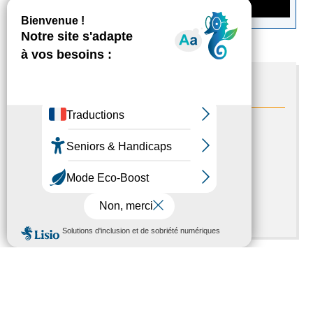
Contacts
Département des Hautes-Pyrénées
6 rue Gaston Manent
65000 Tarbes
05.62.56.78.65
Contactez-nous
Nous contacter