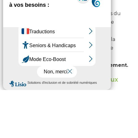
Cette formation s’adresse aux bénéficiaires du
RSA afin de leur permettre de retrouver le
chemin de l’emploi.
– En développant la compétitivité
avec la
transformation digitale d’un grand nombre
d’activités économiques et administratives.
– En renforçant l’attractivité du département.
Dans ma commune, les travaux
débutent quand ?
Pour connaître l’année de début des travaux du
déploiement de la fibre dans votre commune:
https://opendata.ha-py.fr/pages/planning-
deploiements-ftth
40 % des communes sont raccordables à ce jour