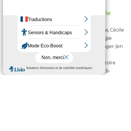
Apéro-archéo « Archéologie : le
passé des jardins »
En compagnie de l’archéologue des jardins, Cécile
Travers, diplômée de l’EHESS en archéologie
médiévale, spécialiste du patrimoine paysager (en
visio-conférence) et de Béatrice Morisson,
ancienne chargée de mission au Conservatoire
botanique national des Pyrénées et de Midi-
Pyrénées, découvrez l’archéologie des jardins
autour d’une dégustation des préparations
culinaires de l’association Serpettes et Chaudrons.
Tout public – Dim. 18/06 à 11h – Durée 1h15 – Sur
réservation au 05.31.74.39.50