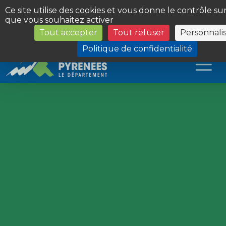
Panneau de gestion des cookies
Ce site utilise des cookies et vous donne le contrôle su
que vous souhaitez activer
Tout accepter
Tout refuser
Personnali
Les Sites du Département
Politique de confidentialité