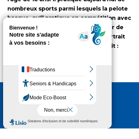
nombreux sports parmi lesquels la pelote
basque, qu'il pratique en compétition avec
le club de Tarbes. 🏓 Frédéric, joueur de
handi pelote basque, c'est votre portrait
haut-pyrénéen du mois d'avril. Crédit :
Pierre Meyer AE Médias
Nous contacter
HÔTEL DU DÉPARTEMENT
6 RUE GASTON MANENT
CS 71 324
65013 TARBES
CEDEX 09
TÉL :
05 62 56 78 65