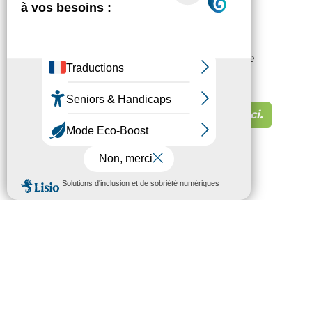
(CNSA).
Vos réponses permettront d’améliorer le
fonctionnement de votre MDPH : merci de
participer !
Pour démarrer l’enquête, cliquez ici.
Nous contacter
HÔTEL DU DÉPARTEMENT
6 RUE GASTON MANENT
CS 71 324
65013 TARBES
CEDEX 09