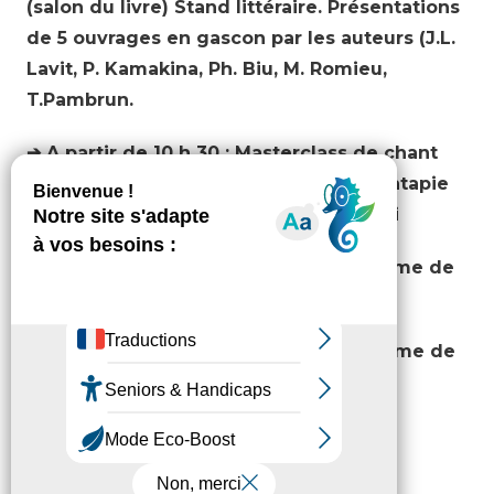
(salon du livre) Stand littéraire. Présentations
de 5 ouvrages en gascon par les auteurs (J.L.
Lavit, P. Kamakina, Ph. Biu, M. Romieu,
T.Pambrun.
➔ A partir de 10 h 30 : Masterclass de chant
polyphonique en présence de Régis Latapie
et Bastien Zaoui du groupe Vox Bigerri
➔ 16 h : conférence littéraire sur le thème de
l’espace,
➔ 17 h : table ronde littéraire sur le thème de
l’espace,
➔ 18 h : remise des prix du concours
bigourdan d’expression gasconne