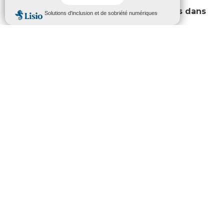
➔ 20 h 30 : Concert du groupe Monacas dans
le cloitre de l’abbaye
Trois « poupées » en chair et en os, qui chantent
et qui tapent. Voici le groupe de Lucia, Sonia et
Audrey, partenaires de chant, de danse et de fête,
à la vie comme à la scène. « Las Monaquetas »
vont vous faire bouger à la façon gasconne.
Venez bien chaussés !
CULTURE OCCITANE : UNE
ACTION PRIVILÉGIÉE AUPRÈS DE
LA JEUNESSE
A travers la mission «Culture Occitane et
Territoires», le Département met en oeuvre une
politique volontariste de sauvegarde et de