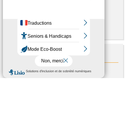
65000 Tarbes
05.62.56.74.58
Contactez-nous
Liens pratiques
.mdph65.fr/
Nous contacter
HÔTEL DU DÉPARTEMENT