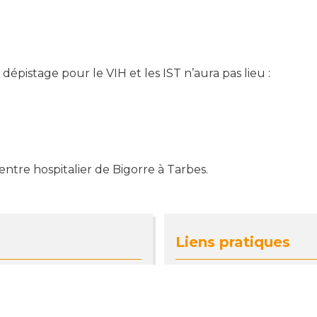
dépistage pour le VIH et les IST n’aura pas lieu :
ntre hospitalier de Bigorre à Tarbes.
Liens pratiques
té
http://www.ch-bigorre.fr/