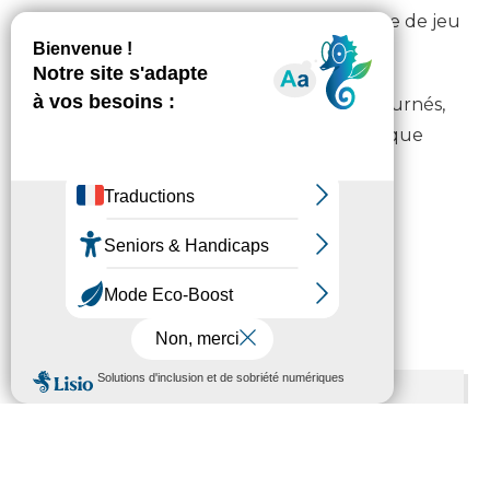
Arrivera-t-elle à faire de l’eau sa compagne de jeu
?
Le geste se mêle au théâtre d’objets détournés,
jonglés, même truqués et aux jeux d’optique
pour raconter sans parole.
Informations pratiques
Durée : 30 min
Public : Dès 1 an
Contacts
Abbaye de l’Escaladieu
65130 Bonnemazon