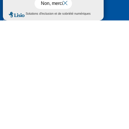
Nous contacter
HÔTEL DU DÉPARTEMENT
6 RUE GASTON MANENT
CS 71 324
65013 TARBES
CEDEX 09
TÉL :
05 62 56 78 65
Voir Le Plan
Le courrier que vous adressez au Département fait
l'objet d’un enregistrement et d'un traitement de
données (vos coordonnées et le contenu de votre
courrier) visant à instruire votre demande.
Pour toute information complémentaire consultez la
rubrique
protection des données
© 2018 - 2026 Département des Hautes-
Pyrénées