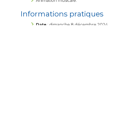
Animation musicale.
Informations pratiques
Date
: dimanche 8 décembre 2024
Horaires
: De 10h à 17h
Lieu
: Abbaye de l’Escaladieu, Bonnem
Entrée
: Libre et gratuite