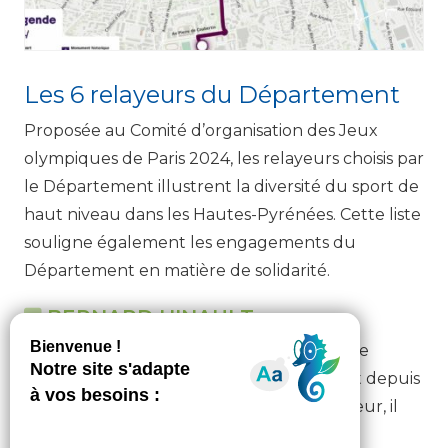
RELAIS_FLAMME_PARIS_2024_TARBES
Les 6 relayeurs du Département
Proposée au Comité d’organisation des Jeux
olympiques de Paris 2024, les relayeurs choisis par
le Département illustrent la diversité du sport de
haut niveau dans les Hautes-Pyrénées. Cette liste
souligne également les engagements du
Département en matière de solidarité.
BERNARD HINAULT
69 ans. Le quintuple vainqueur du Tour de
France domptera à nouveau le Tourmalet depuis
les terrasses du Pic du Midi. Premier relayeur, il
lancera l’exceptionnelle journée haut-