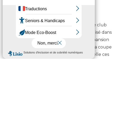
pyrénéenne.
IRÉNÉE MENJOU
38 ans. Vététiste professionnel passé par le club
de Lourdes, Irénée est notamment spécialisé dans
l’enduro. Cette discipline est en pleine expansion
dans le département, avec le passage de la coupe
du monde de VTT à Lourdes et Loudenvielle ces
dernières années.
SOLÈNE JAMBAQUÉ
35 ans. Skieuse alpine originaire de Peyragudes,
elle effectue ses premières descentes à l’âge de 2
ans. Atteinte d’hémiplégie, elle remporte deux
médailles d’or aux Jeux paralympiques d’hiver de
2006 à Turin.