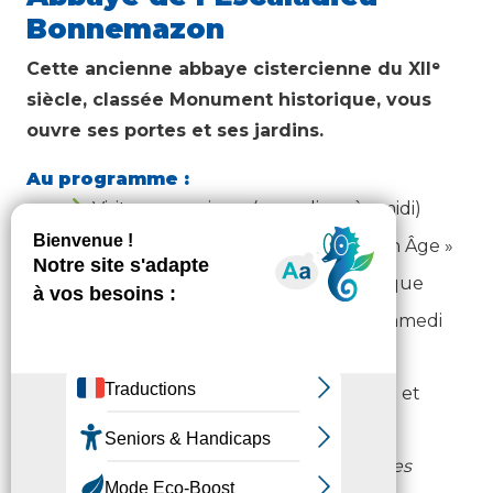
Bonnemazon
Cette ancienne abbaye cistercienne du XIIᵉ
siècle, classée Monument historique, vous
ouvre ses portes et ses jardins.
Au programme :
Visite en musique (samedi après-midi)
Conférence « Construire au Moyen Âge »
Atelier d’architecture et d’acoustique
Concert « Requiem de Mozart » (samedi
soir)
Visites guidées de l’abbaye (samedi et
dimanche)
Exposition d’art contemporain
Folies