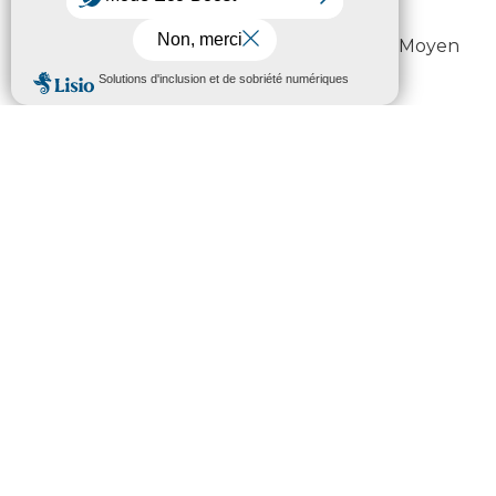
médiévales
Animation « Construire comme au Moyen
Âge » pour petits et grands
Information et réservation
: 05 59 51 18 03 –
abbaye.escaladieu@ha-py.fr
Abbaye de Saint-Sever-de-
Rustan
Chapiteaux romans, voûtes gothiques et
façades XVIIIᵉ… un véritable condensé
d’histoire de l’art !
Les temps forts du week-end :
Visite libre de l’abbaye et du chantier de
restauration (10h-18h)