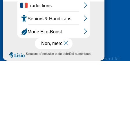
Nous contacter
HÔTEL DU DÉPARTEMENT
6 RUE GASTON MANENT
CS 71 324
65013 TARBES
CEDEX 09
TÉL :
05 62 56 78 65
Voir Le Plan
Le courrier que vous adressez au Département fait
l'objet d’un enregistrement et d'un traitement de
données (vos coordonnées et le contenu de votre
courrier) visant à instruire votre demande.
Pour toute information complémentaire consultez la
rubrique
protection des données
© 2018 - 2026 Département des Hautes-
Pyrénées