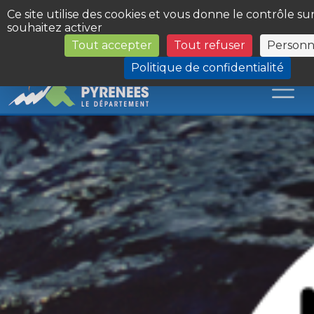
Panneau de gestion des cookies
Ce site utilise des cookies et vous donne le contrôle s
souhaitez activer
Tout accepter
Tout refuser
Personna
Les Sites du Département
Politique de confidentialité